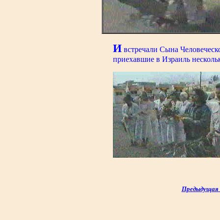
И
встречали Сына Человеческо
приехавшие в Израиль несколь
Предыдущая