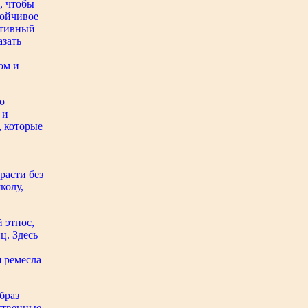
, чтобы
тойчивое
ативный
азать
ом и
о
 и
, которые
расти без
колу,
 этнос,
ц. Здесь
 ремесла
браз
ственные,