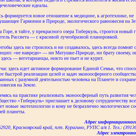
ечеловеческие идеалы.
сь формируется новое отношение к медицине, к агротехнике, не
ушающее Гармонии в Природе, экологического равновесия на Зе
а Горе, в тайге, у прекрасного озера Тиберкуль, строится новый
тель Рассвета — с красивой лучеобразной планировкой.
чтобы здесь ни строилось и ни создавалось, здесь всегда помнят
нцип: «не навреди» — ни Матушке-Природе, ни брату своему, ни
 здесь — вегетарианцы, никто не пьет и не курит.
час здесь идет активное формирование Единой Семьи, что спосо
ее быстрой реализации целей и задач эконоосферного сообщества
занных с разумной деятельностью человека на Планете и сохран
новесия на Земле.
емясь на практике реализовать эконоосферный путь развития чел
бщество «Тиберкуль» приглашает к деловому сотрудничеству все
ет новые экотехнологии и кому не безразлично экологическое с
ей планеты.
Адрес информационног
2920, Красноярский край, пгт. Курагино, РУПС а/я 1. Тел.: (39136
Адрес электронн