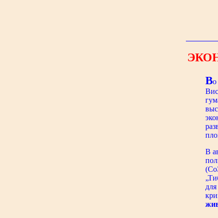
ЭКО
В
о
Вис
гум
выс
эко
раз
пло
В а
пол
(Со
„Ти
для
кри
жив