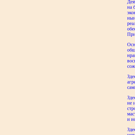
Дея
на 
эко
нын
реа
обе
При
Осн
общ
нра
вос
сож
Зде
агр
сам
Зде
не 
стр
мас
и и
Зде
нов